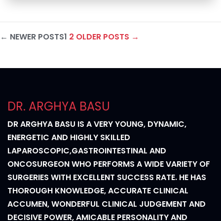
POSTS
←
NEWER
POSTS
1
2
OLDER
POSTS
→
PAGINATION
DR. ARGHYA BASU
DR ARGHYA BASU IS A VERY YOUNG, DYNAMIC,
ENERGETIC AND HIGHLY SKILLED
LAPAROSCOPIC,GASTROINTESTINAL AND
ONCOSURGEON WHO PERFORMS A WIDE VARIETY OF
SURGERIES WITH EXCELLENT SUCCESS RATE. HE HAS
THOROUGH KNOWLEDGE, ACCURATE CLINICAL
ACCUMEN, WONDERFUL CLINICAL JUDGEMENT AND
DECISIVE POWER, AMICABLE PERSONALITY AND